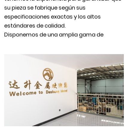
su pieza se fabrique según sus
especificaciones exactas y los altos
estándares de calidad.
Disponemos de una amplia gama de
prensas mecánicas desde 4T hasta 1000T,
máquinas hidráulicas 100T,315T,630T, y 1000T,
curvadoras, soldadoras TIG/MIG, soldadoras
por puntos de resistencia, roscadoras y
máquinas de apoyo, fresadoras, pulidoras,
desbarbadoras vibratorias. máquina, etc.
Nuestra capacidad de estampado alcanza
1300 mm (51 '') X 1000 mm (40”), espesor del
material 20 mm (0,78 ''), profundidad de
embutición profunda 450 mm (17,7”),
diámetro 1000 mm (39,4”).