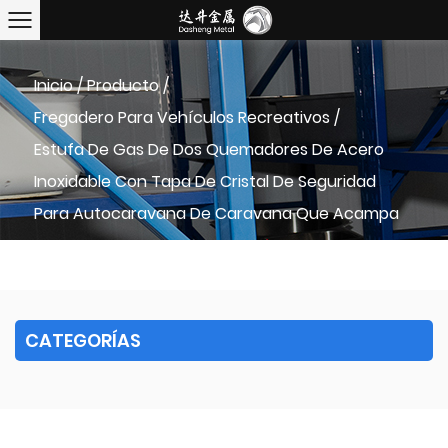
Inicio
/
Producto
/
Fregadero Para Vehículos Recreativos
/
Estufa De Gas De Dos Quemadores De Acero
Inoxidable Con Tapa De Cristal De Seguridad
Para Autocaravana De Caravana Que Acampa
Rv
CATEGORÍAS