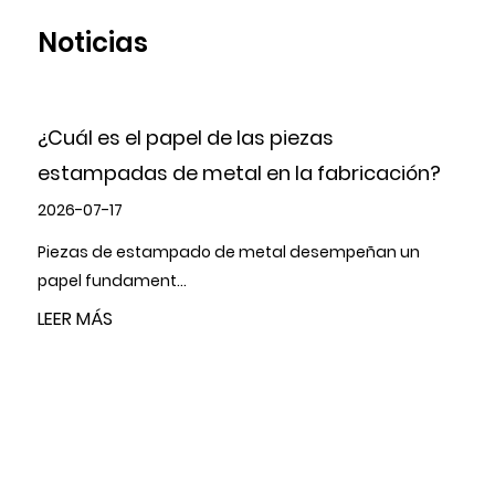
calidad de los productos de cada envío de
Noticias
mercancías.
¿Cuál es el papel de las piezas
estampadas de metal en la fabricación?
2026-07-17
Piezas de estampado de metal desempeñan un
P
papel fundament...
a
LEER MÁS