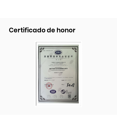
Como proveedor profesional de
OEM Estufa
de gas de dos quemadores de acero
inoxidable con tapa de cristal de seguridad
Certificado de honor
para autocaravana de caravana que
acampa Rv
y fábrica de
OEM Estufa de gas
de dos quemadores de acero inoxidable con
tapa de cristal de seguridad para
autocaravana de caravana que acampa
Rv
,Contamos con nuestra propia planta de
desarrollo, diseño y producción de moldes.
Pasamos la certificación del sistema de
gestión de calidad ISO9001:2015 y hemos
estado implementando los procedimientos
de control de calidad más estrictos durante
el proceso de producción para garantizar la